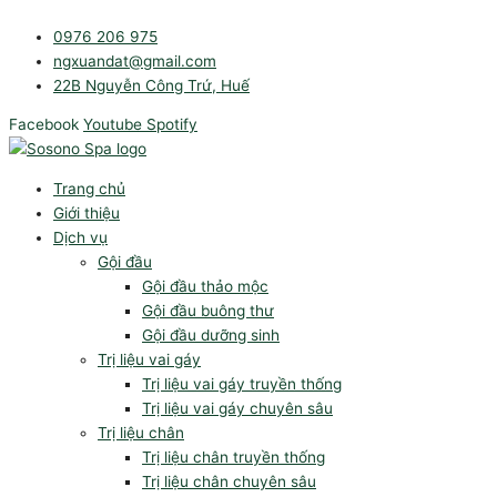
Nhảy
tới
0976 206 975
nội
ngxuandat@gmail.com
dung
22B Nguyễn Công Trứ, Huế
Facebook
Youtube
Spotify
Trang chủ
Giới thiệu
Dịch vụ
Gội đầu
Gội đầu thảo mộc
Gội đầu buông thư
Gội đầu dưỡng sinh
Trị liệu vai gáy
Trị liệu vai gáy truyền thống
Trị liệu vai gáy chuyên sâu
Trị liệu chân
Trị liệu chân truyền thống
Trị liệu chân chuyên sâu